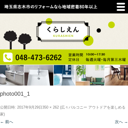
photo001_1
公開日時:
2017年9月29日
350 × 262
(
広々バルコニー アウトドアを楽しめる
家
)
← 前へ
次へ →