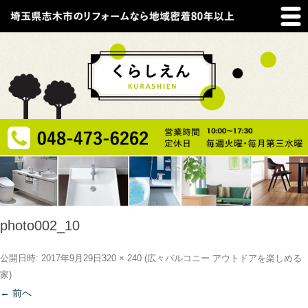
photo002_10
公開日時:
2017年9月29日
320 × 240
(
広々バルコニー アウトドアを楽しめる
家
)
← 前へ