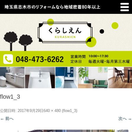
flow1_3
公開日時:
2017年9月29日
640 × 480
(
flow1_3
)
← 前へ
次へ →