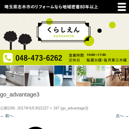
go_advantage3
公開日時:
2017年9月30日
227 × 197
(
go_advantage3
)
← 前へ
次へ →