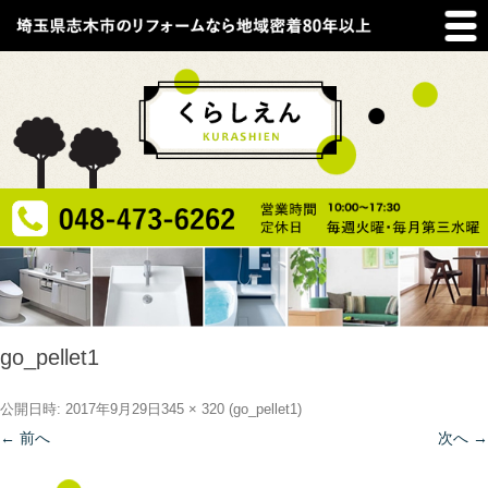
go_pellet1
公開日時:
2017年9月29日
345 × 320
(
go_pellet1
)
← 前へ
次へ →