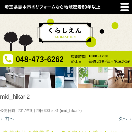
mid_hikari2
公開日時:
2017年9月29日
600 × 31
(
mid_hikari2
)
← 前へ
次へ →