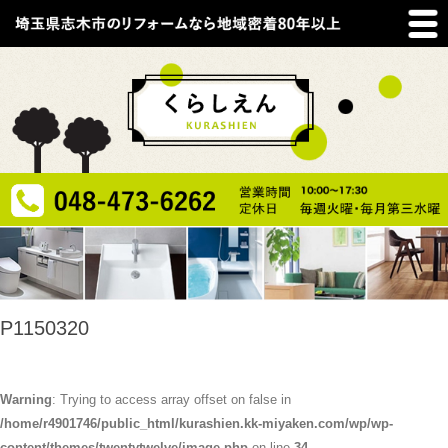
P1150320
Warning
: Trying to access array offset on false in
/home/r4901746/public_html/kurashien.kk-miyaken.com/wp/wp-
content/themes/twentytwelve/image.php
on line
34