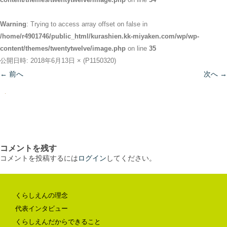
Warning
: Trying to access array offset on false in
/home/r4901746/public_html/kurashien.kk-miyaken.com/wp/wp-
content/themes/twentytwelve/image.php
on line
35
公開日時:
2018年6月13日
×
(
P1150320
)
← 前へ
次へ →
コメントを残す
コメントを投稿するには
ログイン
してください。
くらしえんの理念
代表インタビュー
くらしえんだからできること