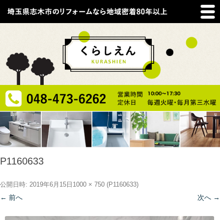
P1160633
公開日時:
2019年6月15日
1000 × 750
(
P1160633
)
← 前へ
次へ →