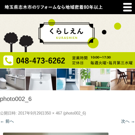
photo002_6
公開日時:
2017年9月29日
350 × 467
(
photo002_6
)
← 前へ
次へ →