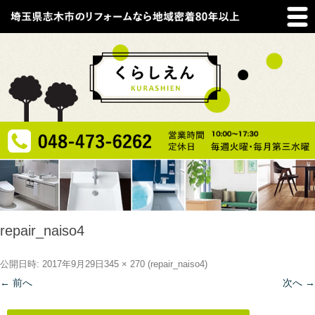
repair_naiso4
公開日時:
2017年9月29日
345 × 270
(
repair_naiso4
)
← 前へ
次へ →