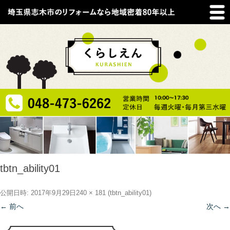
tbtn_ability01
公開日時:
2017年9月29日
240 × 181
(
tbtn_ability01
)
← 前へ
次へ →