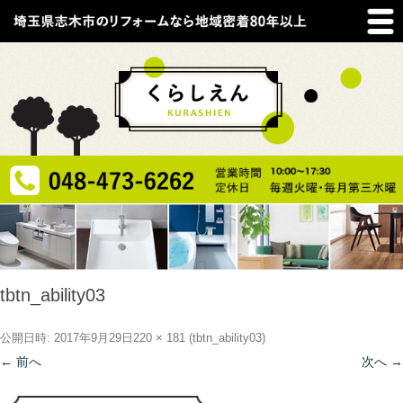
tbtn_ability03
公開日時:
2017年9月29日
220 × 181
(
tbtn_ability03
)
← 前へ
次へ →